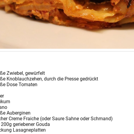
ße Zwiebel, gewürfelt
oße Knoblauchzehen, durch die Presse gedrückt
oße Dose Tomaten
er
likum
ano
oße Auberginen
cher Creme Fraiche (oder Saure Sahne oder Schmand)
 200g geriebener Gouda
ckung Lasagneplatten