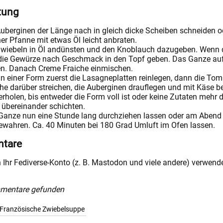
tung
Auberginen der Länge nach in gleich dicke Scheiben schneiden 
ner Pfanne mit etwas Öl leicht anbraten.
Zwiebeln in Öl andünsten und den Knoblauch dazugeben. Wenn d
die Gewürze nach Geschmack in den Topf geben. Das Ganze auf
en. Danach Creme Fraiche einmischen.
in einer Form zuerst die Lasagneplatten reinlegen, dann die T
che darüber streichen, die Auberginen drauflegen und mit Käse 
rholen, bis entweder die Form voll ist oder keine Zutaten meh
 übereinander schichten.
Ganze nun eine Stunde lang durchziehen lassen oder am Abend
ewahren. Ca. 40 Minuten bei 180 Grad Umluft im Ofen lassen.
tare
 Ihr Fediverse-Konto (z. B. Mastodon und viele andere) verwen
mentare gefunden
Französische Zwiebelsuppe