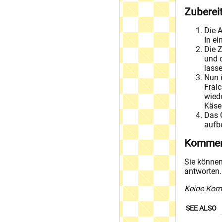
Zuberei
Die 
In ei
Die 
und 
lass
Nun 
Frai
wiede
Käse
Das 
aufb
Kommen
Sie können
antworten.
Keine Kom
SEE ALSO