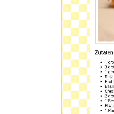
Zutaten
1 gro
3 gr
1 gr
Salz
Pfeff
Basi
Oreg
2 gr
1 Be
Etwa
1 Pa